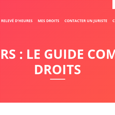
RELEVÉ D'HEURES
MES DROITS
CONTACTER UN JURISTE
C
RS : LE GUIDE CO
DROITS