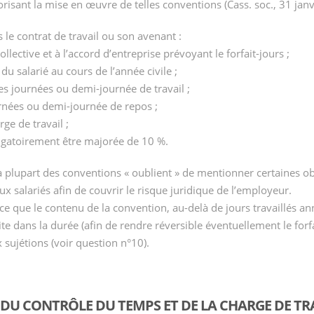
torisant la mise en œuvre de telles conventions (Cass. soc., 31 ja
 le contrat de travail ou son avenant :
llective et à l’accord d’entreprise prévoyant le forfait-jours ;
du salarié au cours de l’année civile ;
s journées ou demi-journée de travail ;
rnées ou demi-journée de repos ;
rge de travail ;
igatoirement être majorée de 10 %.
la plupart des conventions « oublient » de mentionner certaines ob
ux salariés afin de couvrir le risque juridique de l’employeur.
à ce que le contenu de la convention, au-delà de jours travaillés an
mite dans la durée (afin de rendre réversible éventuellement le forfa
sujétions (voir question n°10).
 DU CONTRÔLE DU TEMPS ET DE LA CHARGE DE TRA