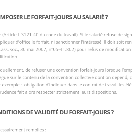
 IMPOSER LE FORFAIT-JOURS AU SALARIÉ ?
e (Article L.3121-40 du code du travail). Si le salarié refuse de si
liquer d’office le forfait, ni sanctionner l’intéressé. Il doit soit r
ass. soc., 30 mai 2007, n°05-41.802) pour refus de modification d
ification.
ividuellement, de refuser une convention forfait-jours lorsque l’empl
égué sur le contenu de la convention collective dont on dépend, 
ar exemple : obligation d’indiquer dans le contrat de travail les
isprudence fait alors respecter strictement leurs dispositions.
NDITIONS DE VALIDITÉ DU FORFAIT-JOURS ?
cessairement remplies :