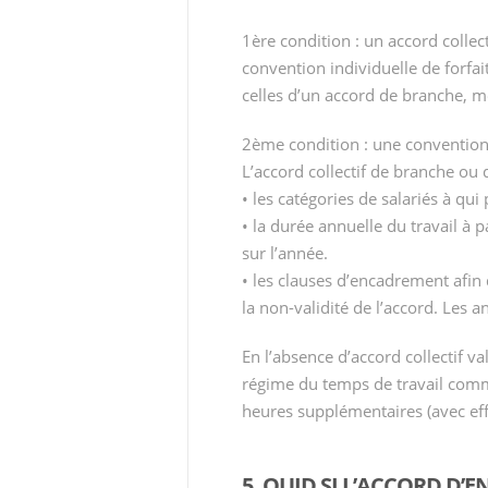
1ère condition : un accord collec
convention individuelle de forfai
celles d’un accord de branche, m
2ème condition : une convention i
L’accord collectif de branche ou 
• les catégories de salariés à qu
• la durée annuelle du travail à p
sur l’année.
• les clauses d’encadrement afin 
la non-validité de l’accord. Les 
En l’absence d’accord collectif va
régime du temps de travail comm
heures supplémentaires (avec effet
5. QUID SI L’ACCORD D’E