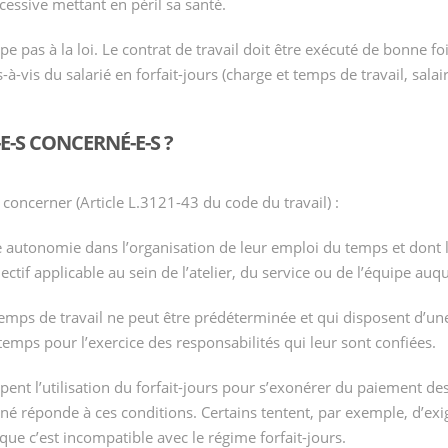
cessive mettant en péril sa santé.
ppe pas à la loi. Le contrat de travail doit être exécuté de bonne f
-vis du salarié en forfait-jours (charge et temps de travail, salaire
-E-S CONCERNÉ-E-S ?
concerner (Article L.3121-43 du code du travail) :
e autonomie dans l’organisation de leur emploi du temps et dont l
ectif applicable au sein de l’atelier, du service ou de l’équipe auqu
 temps de travail ne peut être prédéterminée et qui disposent d’u
temps pour l’exercice des responsabilités qui leur sont confiées.
nt l’utilisation du forfait-jours pour s’exonérer du paiement d
rné réponde à ces conditions. Certains tentent, par exemple, d’ex
 que c’est incompatible avec le régime forfait-jours.