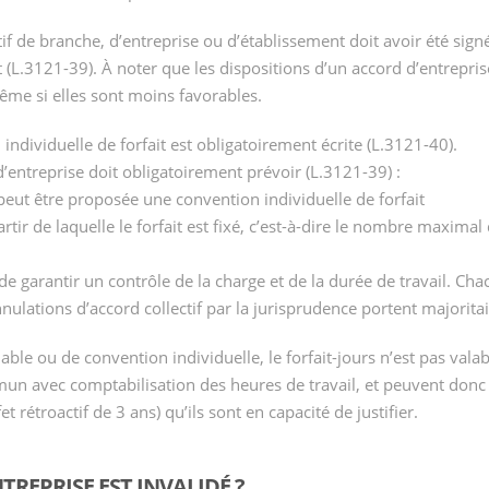
tif de branche, d’entreprise ou d’établissement doit avoir été si
t (L.3121-39). À noter que les dispositions d’un accord d’entrepr
ême si elles sont moins favorables.
ndividuelle de forfait est obligatoirement écrite (L.3121-40).
d’entreprise doit obligatoirement prévoir (L.3121-39) :
i peut être proposée une convention individuelle de forfait
artir de laquelle le forfait est fixé, c’est-à-dire le nombre maximal
de garantir un contrôle de la charge et de la durée de travail. Chac
annulations d’accord collectif par la jurisprudence portent majorita
lable ou de convention individuelle, le forfait-jours n’est pas vala
un avec comptabilisation des heures de travail, et peuvent don
 rétroactif de 3 ans) qu’ils sont en capacité de justifier.
NTREPRISE EST INVALIDÉ ?