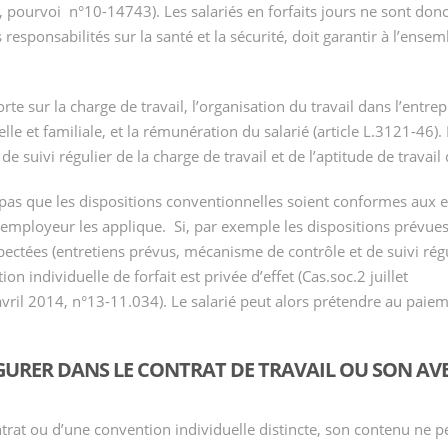
11, pourvoi n°10-14743). Les salariés en forfaits jours ne sont don
 responsabilités sur la santé et la sécurité, doit garantir à l’ense
e sur la charge de travail, l’organisation du travail dans l’entrepris
elle et familiale, et la rémunération du salarié (article L.3121-46)
de suivi régulier de la charge de travail et de l’aptitude de travail 
t pas que les dispositions conventionnelles soient conformes aux 
l’employeur les applique. Si, par exemple les dispositions prévues 
pectées (entretiens prévus, mécanisme de contrôle et de suivi régu
ion individuelle de forfait est privée d’effet (Cas.soc.2 juillet
vril 2014, n°13-11.034). Le salarié peut alors prétendre au paie
FIGURER DANS LE CONTRAT DE TRAVAIL OU SON AV
ntrat ou d’une convention individuelle distincte, son contenu ne p